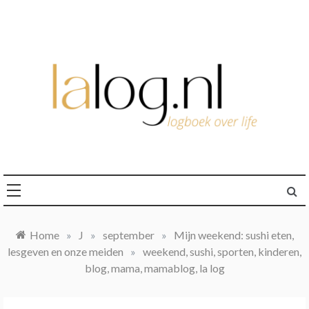
Ga
naar
de
inhoud
logboek over life
lalog.nl
Home
»
J
»
september
»
Mijn weekend: sushi eten,
lesgeven en onze meiden
»
weekend, sushi, sporten, kinderen,
blog, mama, mamablog, la log