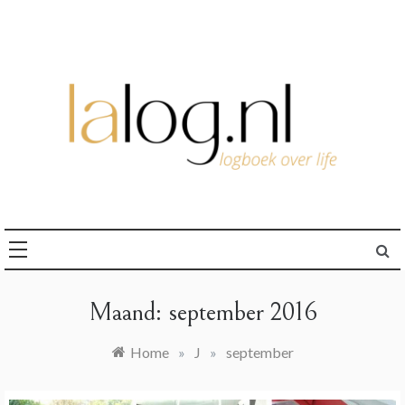
Ga
naar
de
inhoud
logboek over life
lalog.nl
Maand:
september 2016
Home
»
J
»
september