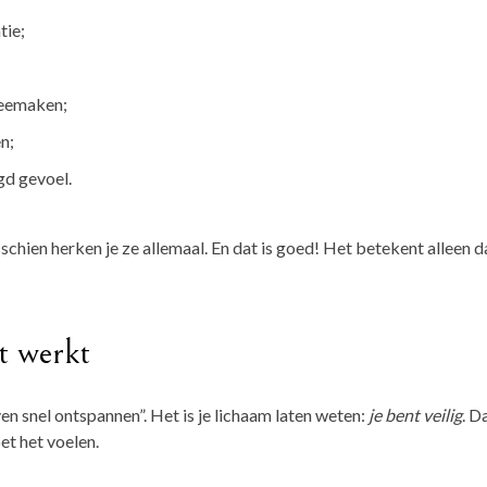
tie;
meemaken;
n;
gd gevoel.
schien herken je ze allemaal. En dat is goed! Het betekent alleen da
t werkt
even snel ontspannen”. Het is je lichaam laten weten:
je bent veilig
. D
et het voelen.