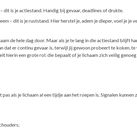
– dit is je actiestand. Handig bij gevaar, deadlines of drukte.
teem
– dit is je ruststand. Hier herstel je, adem je dieper, voel je je ve
aam de hele dag door. Maar als je te lang in die actiestand blijft h
n dat er continu gevaar is, terwijl jij gewoon probeert te koken, te
lt hierin een grote rol: die bepaalt of je lichaam zich veilig genoe
 pas als je lichaam al een tijdje aan het roepen is. Signalen kunnen z
;
chouders;