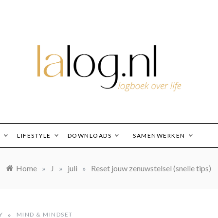
logboek over life
lalog.nl
O
LIFESTYLE
DOWNLOADS
SAMENWERKEN
Home
»
J
»
juli
»
Reset jouw zenuwstelsel (snelle tips)
Y
MIND & MINDSET