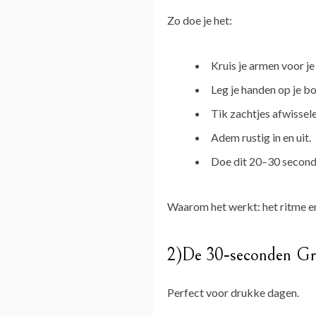
Zo doe je het:
Kruis je armen voor je
Leg je handen op je b
Tik zachtjes afwissele
Adem rustig in en uit.
Doe dit 20–30 second
Waarom het werkt: het ritme en 
2)De 30‑seconden Gr
Perfect voor drukke dagen.