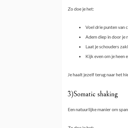
Zo doe je het:
Voel drie punten van c
Adem diep in door je 
Laat je schouders zak
Kijk even om je heen e
Je haalt jezelf terug naar het h
3)Somatic shaking
Een natuurlijke manier om spann
Zo doe je het: