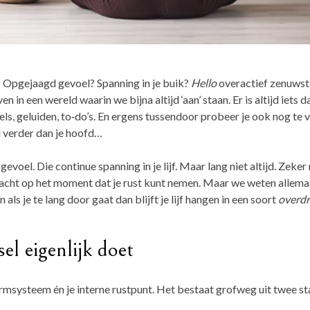
 Opgejaagd gevoel? Spanning in je buik?
Hello
overactief zenuwste
en in een wereld waarin we bijna altijd ‘aan’ staan. Er is altijd iets
ls, geluiden, to‑do’s. En ergens tussendoor probeer je ook nog te v
el verder dan je hoofd…
evoel. Die continue spanning in je lijf. Maar lang niet altijd. Zeke
cht op het moment dat je rust kunt nemen. Maar we weten allemaal
 als je te lang door gaat dan blijft je lijf hangen in een soort
overdr
el eigenlijk doet
larmsysteem én je interne rustpunt. Het bestaat grofweg uit twee s