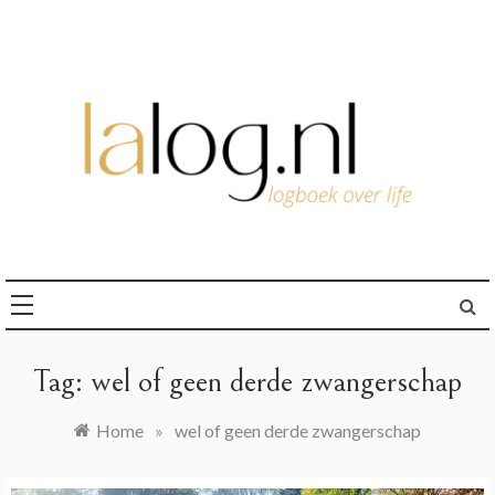
Ga
naar
de
inhoud
logboek over life
lalog.nl
Tag:
wel of geen derde zwangerschap
Home
»
wel of geen derde zwangerschap