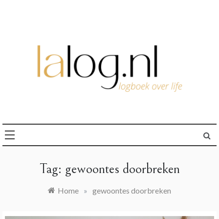
Ga
naar
de
inhoud
logboek over life
lalog.nl
Tag:
gewoontes doorbreken
Home
»
gewoontes doorbreken