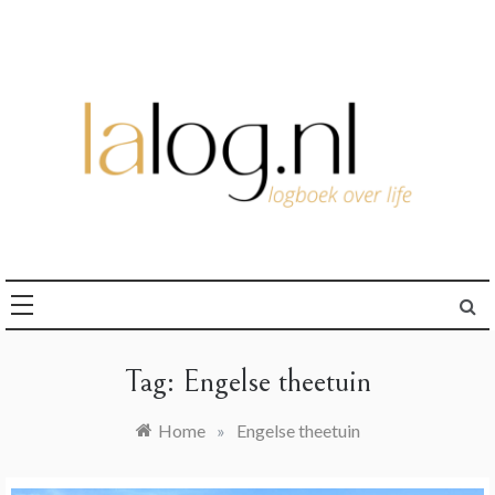
Ga
naar
de
inhoud
logboek over life
lalog.nl
Tag:
Engelse theetuin
Home
»
Engelse theetuin