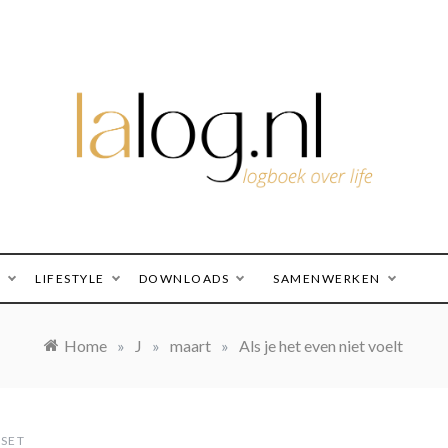
logboek over life
lalog.nl
O
LIFESTYLE
DOWNLOADS
SAMENWERKEN
Home
»
J
»
maart
»
Als je het even niet voelt
DSET