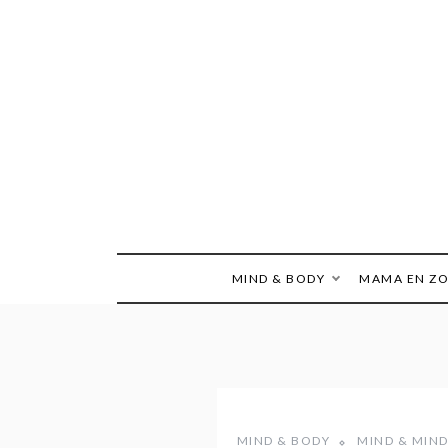
Ga
naar
de
inhoud
MIND & BODY
MAMA EN Z
MIND & BODY
MIND & MIN