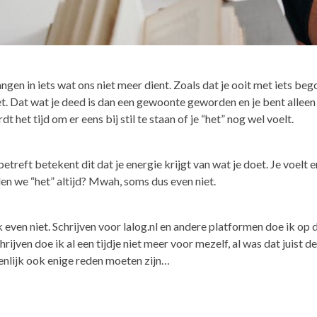
gen in iets wat ons niet meer dient. Zoals dat je ooit met iets bego
oet. Dat wat je deed is dan een gewoonte geworden en je bent allee
dt het tijd om er eens bij stil te staan of je “het” nog wel voelt.
betreft betekent dit dat je energie krijgt van wat je doet. Je voelt
elen we “het” altijd? Mwah, soms dus even niet.
ook even niet. Schrijven voor lalog.nl en andere platformen doe ik 
hrijven doe ik al een tijdje niet meer voor mezelf, al was dat juist
genlijk ook enige reden moeten zijn…