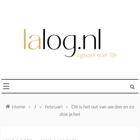
Ga
naar
de
inhoud
logboek over life
lalog.nl
Home
»
J
»
februari
»
Dit is het nut van aarden en zo
doe je het