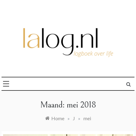
Ga
naar
de
inhoud
logboek over life
lalog.nl
Maand:
mei 2018
Home
»
J
»
mei