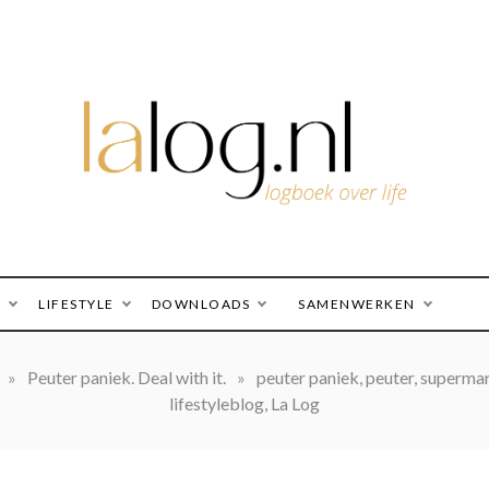
logboek over life
lalog.nl
O
LIFESTYLE
DOWNLOADS
SAMENWERKEN
»
Peuter paniek. Deal with it.
»
peuter paniek, peuter, supermar
lifestyleblog, La Log