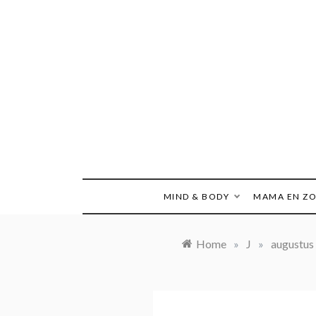
Ga
naar
de
inhoud
MIND & BODY
MAMA EN Z
Home
»
J
»
augustus