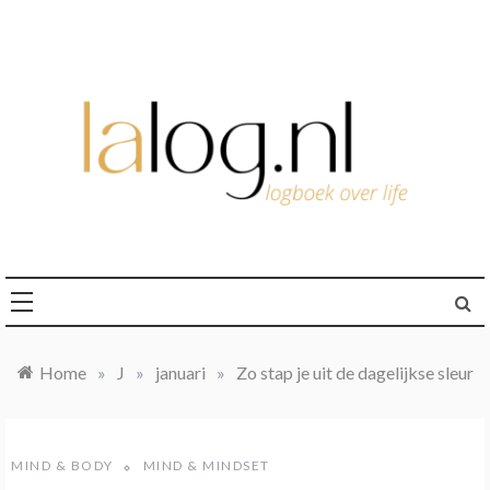
Ga
naar
de
inhoud
logboek over life
lalog.nl
Home
»
J
»
januari
»
Zo stap je uit de dagelijkse sleur
MIND & BODY
MIND & MINDSET