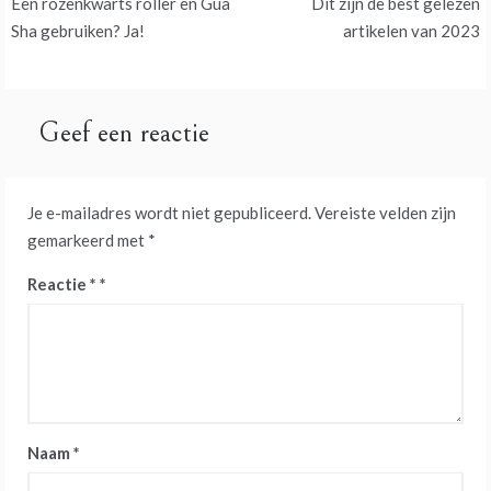
Een rozenkwarts roller en Gua
Dit zijn de best gelezen
navigatie
Sha gebruiken? Ja!
artikelen van 2023
Geef een reactie
Je e-mailadres wordt niet gepubliceerd.
Vereiste velden zijn
gemarkeerd met
*
Reactie
*
Naam
*