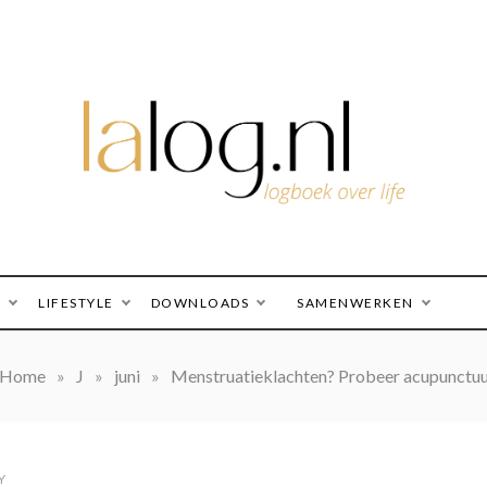
logboek over life
lalog.nl
O
LIFESTYLE
DOWNLOADS
SAMENWERKEN
Home
»
J
»
juni
»
Menstruatieklachten? Probeer acupunctu
Y