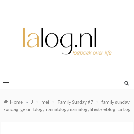
Ga
naar
de
inhoud
logboek over life
lalog.nl
Home
»
J
»
mei
»
Family Sunday #7
»
family sunday,
zondag, gezin, blog, mamablog, mamalog, lifestyleblog, La Log