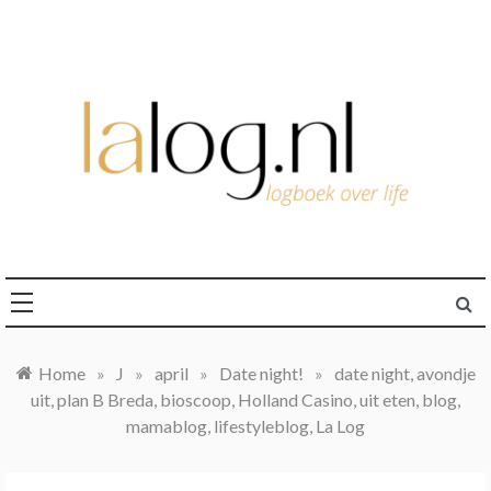
Ga
naar
de
inhoud
logboek over life
lalog.nl
Home
»
J
»
april
»
Date night!
»
date night, avondje
uit, plan B Breda, bioscoop, Holland Casino, uit eten, blog,
mamablog, lifestyleblog, La Log