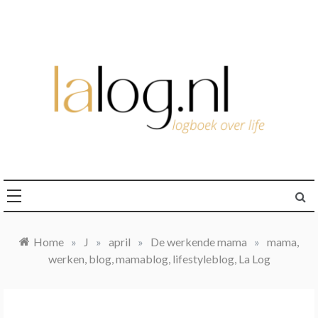
Ga
naar
de
inhoud
logboek over life
lalog.nl
Home
»
J
»
april
»
De werkende mama
»
mama,
werken, blog, mamablog, lifestyleblog, La Log