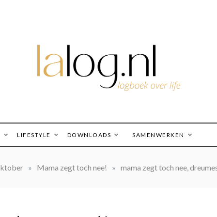
logboek over life
lalog.nl
O
LIFESTYLE
DOWNLOADS
SAMENWERKEN
ktober
»
Mama zegt toch nee!
»
mama zegt toch nee, dreume