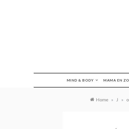
Ga
naar
de
inhoud
MIND & BODY
MAMA EN Z
Home
»
J
»
o