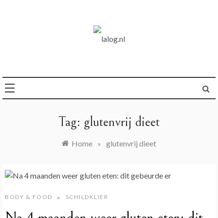
Ga
naar
de
inhoud
logboek over life
lalog.nl
Tag:
glutenvrij dieet
Home
»
glutenvrij dieet
BODY & FOOD
SCHILDKLIER