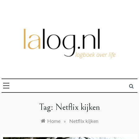
Ga
naar
de
inhoud
logboek over life
lalog.nl
Tag:
Netflix kijken
Home
»
Netflix kijken