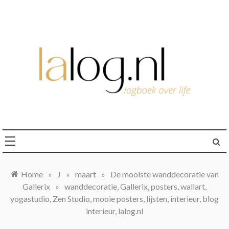
Ga
naar
de
inhoud
logboek over life
lalog.nl
Home
»
J
»
maart
»
De mooiste wanddecoratie van
Gallerix
»
wanddecoratie, Gallerix, posters, wallart,
yogastudio, Zen Studio, mooie posters, lijsten, interieur, blog
interieur, lalog.nl