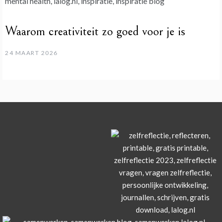
Waarom creativiteit zo goed voor je is
24 MAART 2026