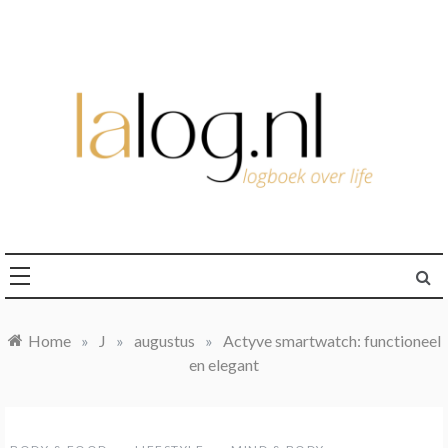
Ga
naar
de
inhoud
logboek over life
lalog.nl
Home
»
J
»
augustus
»
Actyve smartwatch: functioneel
en elegant