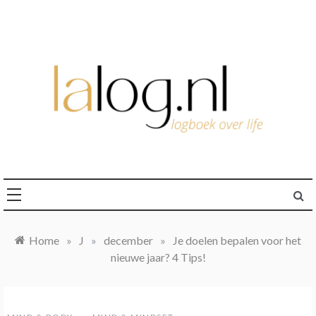
Ga
naar
de
inhoud
logboek over life
lalog.nl
Home
»
J
»
december
»
Je doelen bepalen voor het
nieuwe jaar? 4 Tips!