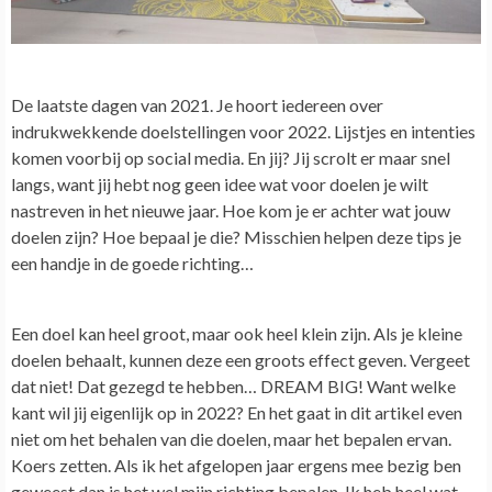
De laatste dagen van 2021. Je hoort iedereen over
indrukwekkende doelstellingen voor 2022. Lijstjes en intenties
komen voorbij op social media. En jij? Jij scrolt er maar snel
langs, want jij hebt nog geen idee wat voor doelen je wilt
nastreven in het nieuwe jaar. Hoe kom je er achter wat jouw
doelen zijn? Hoe bepaal je die? Misschien helpen deze tips je
een handje in de goede richting…
Een doel kan heel groot, maar ook heel klein zijn. Als je kleine
doelen behaalt, kunnen deze een groots effect geven. Vergeet
dat niet! Dat gezegd te hebben… DREAM BIG! Want welke
kant wil jij eigenlijk op in 2022? En het gaat in dit artikel even
niet om het behalen van die doelen, maar het bepalen ervan.
Koers zetten. Als ik het afgelopen jaar ergens mee bezig ben
geweest dan is het wel mijn richting bepalen. Ik heb heel wat