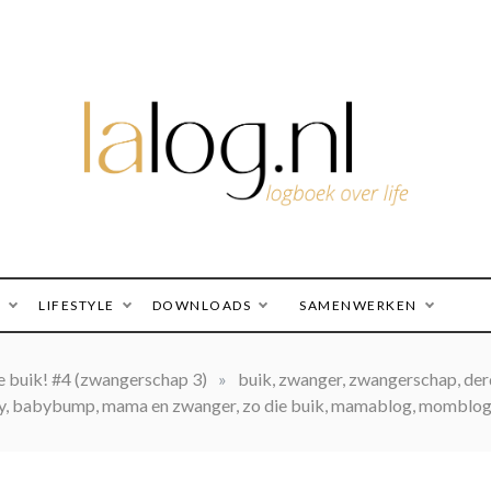
logboek over life
lalog.nl
O
LIFESTYLE
DOWNLOADS
SAMENWERKEN
e buik! #4 (zwangerschap 3)
»
buik, zwanger, zwangerschap, der
y, babybump, mama en zwanger, zo die buik, mamablog, momblog, l