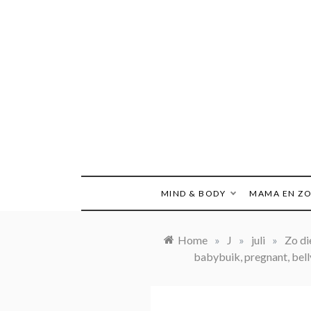
Ga
naar
de
inhoud
MIND & BODY
MAMA EN Z
Home
»
J
»
juli
»
Zo di
babybuik, pregnant, bell