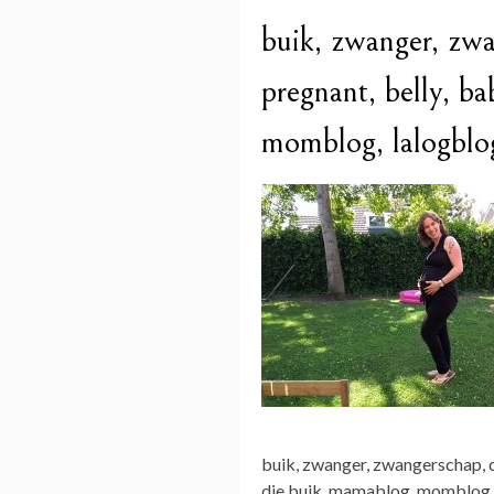
buik, zwanger, zwa
pregnant, belly, 
momblog, lalogblog,
buik, zwanger, zwangerschap, 
die buik, mamablog, momblog, la