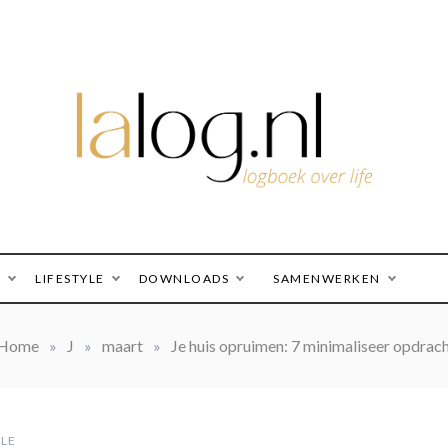
logboek over life
lalog.nl
O
LIFESTYLE
DOWNLOADS
SAMENWERKEN
Home
»
J
»
maart
»
Je huis opruimen: 7 minimaliseer opdrac
YLE