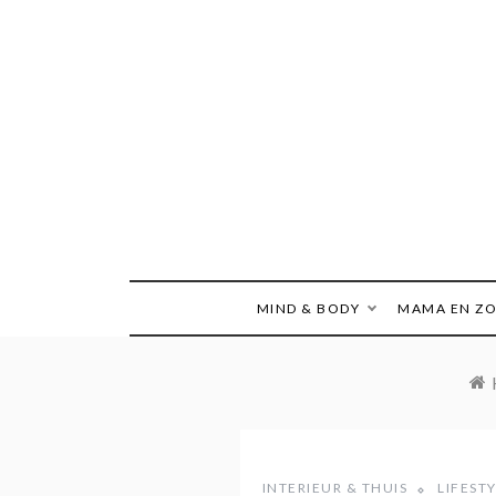
Ga
naar
de
inhoud
MIND & BODY
MAMA EN Z
INTERIEUR & THUIS
LIFEST