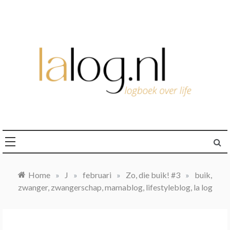
Ga
naar
de
inhoud
logboek over life
lalog.nl
Home
»
J
»
februari
»
Zo, die buik! #3
»
buik,
zwanger, zwangerschap, mamablog, lifestyleblog, la log