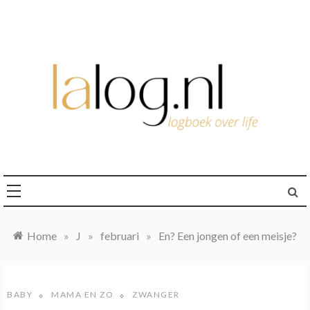
Ga
naar
de
inhoud
logboek over life
lalog.nl
Home
»
J
»
februari
»
En? Een jongen of een meisje?
BABY
MAMA EN ZO
ZWANGER