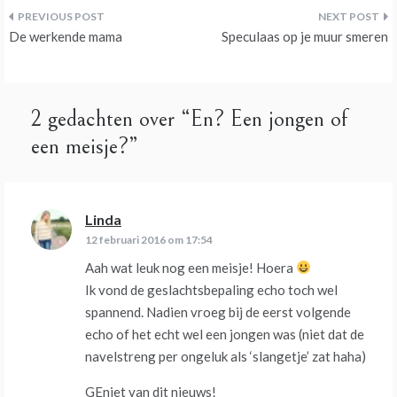
Bericht
De werkende mama
Speculaas op je muur smeren
navigatie
2 gedachten over “
En? Een jongen of
een meisje?
”
Linda
schreef:
12 februari 2016 om 17:54
Aah wat leuk nog een meisje! Hoera
Ik vond de geslachtsbepaling echo toch wel
spannend. Nadien vroeg bij de eerst volgende
echo of het echt wel een jongen was (niet dat de
navelstreng per ongeluk als ‘slangetje’ zat haha)
GEniet van dit nieuws!