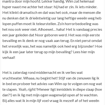
mantra door mijn hoofd. Lekker handig.
Wim zat helemaal
hyper naast me achter het stuur: hij had er zin. Ik iets minder.
Het klinkt dramatisch en dat was het ook, maar de mensen die
nu denken dat ik drieëntwintig uur lang heftige weeën weg heb
lopen puffen moet ik teleurstellen. Zo’n horrorbedoeling was
het nou ook weer niet. Alhoewel… haha! Het is vandaag precies
een jaar geleden dat Noor geboren werd. Het was mijn eerste
bevalling en ik denk er nog vaak aan terug. En niet persé omdat
het vreselijk was, het was namelijk ook heel erg bijzonder! Hoe
kijk ik een jaar later terug op mijn bevalling? Lees hier mijn
verhaal!
Het is zaterdag rond middernacht en ik verlies wat
vruchtwater. Whaaa, nu begint het! Stijf van de zenuwen lig ik
in bed en probeer het advies van Wim op te volgen om nog wat
te slapen.
Yeah, right!
Meneer ligt inmiddels in diepe slaap (hoe
dan?!) en ik lig met mijn ogen wagenwijd open af te wachten
.
Bij alles wat ik in mijn lijf voel vraag ik mezelf af of het weeën