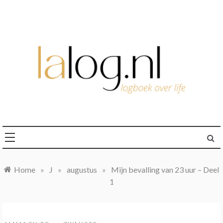
Ga
naar
de
inhoud
logboek over life
lalog.nl
Home
»
J
»
augustus
»
Mijn bevalling van 23 uur – Deel
1