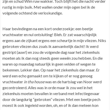
zijn en schud Wim ruw wakker. Toch blijft het die nacht verder
rustig in mijn buik. Met wallen onder mijn ogen bel ik de
volgende ochtend de verloskundige.
Haar bevindingen na een kort onderzoekje: een beetje
vruchtwater en nul ontsluiting! Bleh. Er zat waarschijnlijk
ergens aan de zijkant ergens een scheurtje in mijn vliezen. Niks
gebroken vliezen dus zoals ik aanvankelijk dacht! Ik werd
gestript (auw!) en zou de volgende dag naar het ziekenhuis
moeten als ik dan nog steeds geen weeën zou hebben. En die
waren op maandag natuurlijk in geen velden of wegen te
bekennen. Lekker dan.
Op naar het ziekenhuis dan maar. Er
werd een echo gemaakt om te kijken of er nog genoeg
vruchtwater
in tha house
was en de hartslag van Noor werd
gecontroleerd.
Alles was in orde maar ik zou wel in het
ziekenhuis moeten bevallen in verband met infectiegevaar
door de langdurig “gebroken” vliezen. Met een beetje pech
moest ik ook ingeleid worden, oh, en of ik dan meteen kon