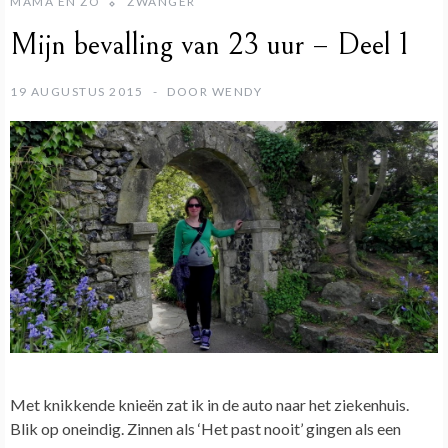
MAMA EN ZO
ZWANGER
Mijn bevalling van 23 uur – Deel 1
19 AUGUSTUS 2015
DOOR
WENDY
Met knikkende knieën zat ik in de auto naar het ziekenhuis.
Blik op oneindig. Zinnen als ‘Het past nooit’ gingen als een