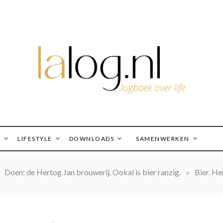
logboek over life
lalog.nl
O
LIFESTYLE
DOWNLOADS
SAMENWERKEN
Doen: de Hertog Jan brouwerij. Ookal is bier ranzig.
»
Bier. He