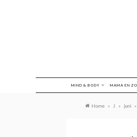
Ga
naar
de
inhoud
MIND & BODY
MAMA EN Z
Home
»
J
»
juni
»