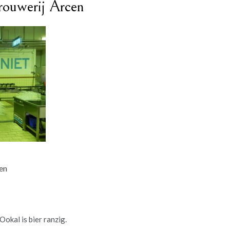
rouwerij Arcen
en
okal is bier ranzig.