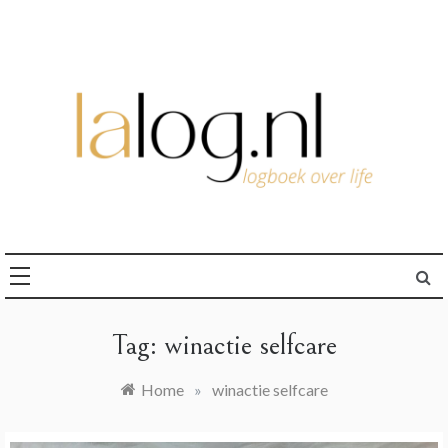
Ga
naar
de
inhoud
logboek over life
lalog.nl
Tag:
winactie selfcare
Home
»
winactie selfcare