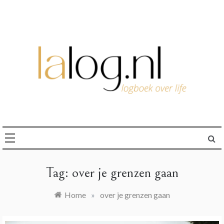
Ga
naar
de
inhoud
logboek over life
lalog.nl
Tag:
over je grenzen gaan
Home
»
over je grenzen gaan