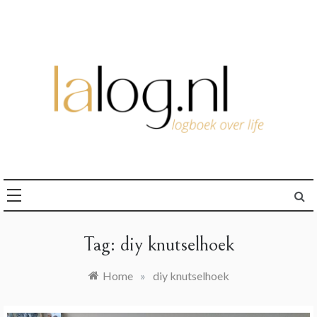
Ga
naar
de
inhoud
logboek over life
lalog.nl
Tag:
diy knutselhoek
Home
»
diy knutselhoek