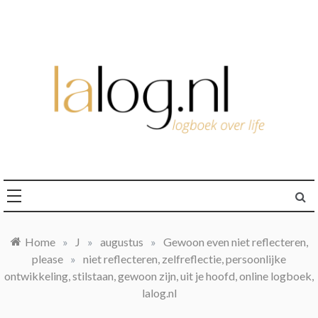
Ga
naar
de
inhoud
logboek over life
lalog.nl
Home
»
J
»
augustus
»
Gewoon even niet reflecteren,
please
»
niet reflecteren, zelfreflectie, persoonlijke
ontwikkeling, stilstaan, gewoon zijn, uit je hoofd, online logboek,
lalog.nl