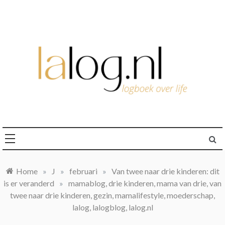
Ga
naar
de
inhoud
logboek over life
lalog.nl
Home
»
J
»
februari
»
Van twee naar drie kinderen: dit
is er veranderd
»
mamablog, drie kinderen, mama van drie, van
twee naar drie kinderen, gezin, mamalifestyle, moederschap,
lalog, lalogblog, lalog.nl