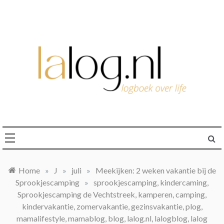
Ga
naar
de
inhoud
logboek over life
lalog.nl
Home
»
J
»
juli
»
Meekijken: 2 weken vakantie bij de
Sprookjescamping
»
sprookjescamping, kindercaming,
Sprookjescamping de Vechtstreek, kamperen, camping,
kindervakantie, zomervakantie, gezinsvakantie, plog,
mamalifestyle, mamablog, blog, lalog.nl, lalogblog, lalog