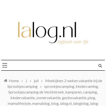
Ga
naar
de
inhoud
logboek over life
lalog.nl
Home
»
J
»
juli
»
Meekijken: 2 weken vakantie bij de
Sprookjescamping
»
sprookjescamping, kindercaming,
Sprookjescamping de Vechtstreek, kamperen, camping,
kindervakantie, zomervakantie, gezinsvakantie, plog,
mamalifestyle, mamablog, blog, lalog.nl, lalogblog, lalog