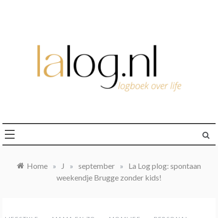
Ga
naar
de
inhoud
logboek over life
lalog.nl
Home
»
J
»
september
»
La Log plog: spontaan
weekendje Brugge zonder kids!