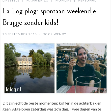
LIFESTYLE
MAMA EN ZO
MOMLIFE
PERSONAL
La Log plog: spontaan weekendje
Brugge zonder kids!
20 SEPTEMBER 2018
DOOR
WENDY
Dit zijn echt de beste momenten: koffer in de achterbak en
gaan. Afgelopen zaterdag was zo’n dag.
Twee dagen van te