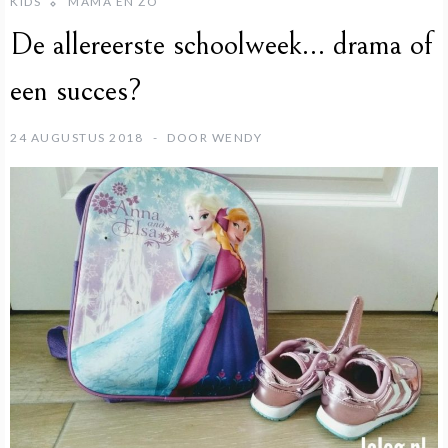
KIDS
MAMA EN ZO
De allereerste schoolweek… drama of
een succes?
24 AUGUSTUS 2018
DOOR
WENDY