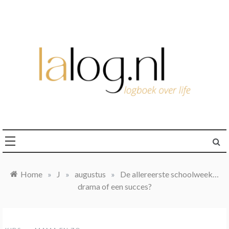
Ga
naar
de
inhoud
logboek over life
lalog.nl
Home
»
J
»
augustus
»
De allereerste schoolweek…
drama of een succes?