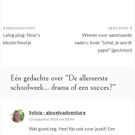
Bericht
Lalog plog: Noor’s
Winnen voor aanstaande
navigatie
kleuterfeestje
vaders: boek “Schat, je wordt
papa!” (gesloten)
Eén gedachte over “
De allereerste
schoolweek… drama of een succes?
”
Sylvia - alovelyadventure
schreef:
25 augustus 2018 om 05:49
Wat goed zeg. Heel fijn ook voor jezelf. Een