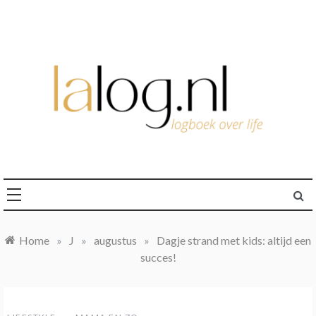
Ga
naar
de
inhoud
logboek over life
lalog.nl
Home
»
J
»
augustus
»
Dagje strand met kids: altijd een
succes!