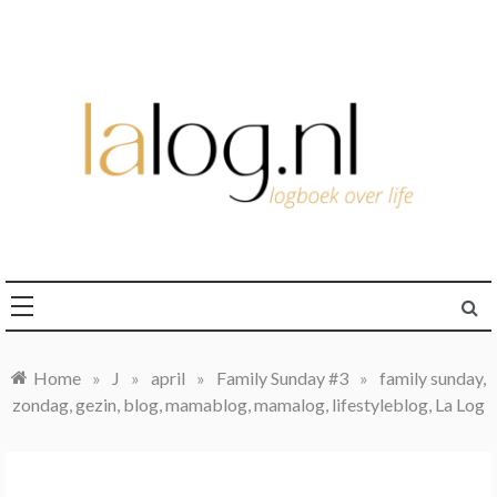
Ga
naar
de
inhoud
logboek over life
lalog.nl
Home
»
J
»
april
»
Family Sunday #3
»
family sunday,
zondag, gezin, blog, mamablog, mamalog, lifestyleblog, La Log