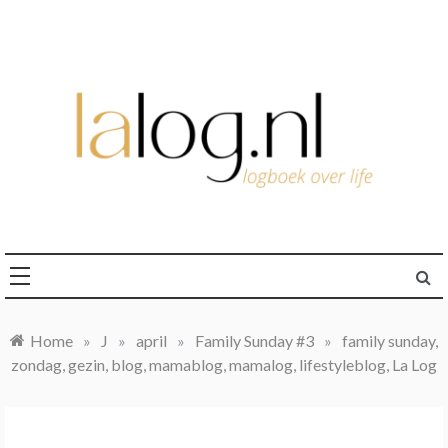
Ga
naar
de
inhoud
logboek over life
lalog.nl
Home
»
J
»
april
»
Family Sunday #3
»
family sunday,
zondag, gezin, blog, mamablog, mamalog, lifestyleblog, La Log