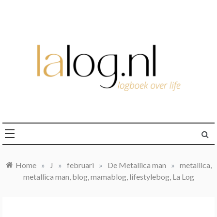
Ga
naar
de
inhoud
logboek over life
lalog.nl
Home
»
J
»
februari
»
De Metallica man
»
metallica,
metallica man, blog, mamablog, lifestylebog, La Log