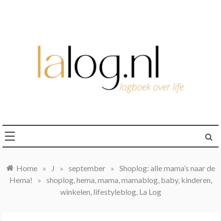
Ga
naar
de
inhoud
logboek over life
lalog.nl
Home
»
J
»
september
»
Shoplog: alle mama’s naar de
Hema!
»
shoplog, hema, mama, mamablog, baby, kinderen,
winkelen, lifestyleblog, La Log