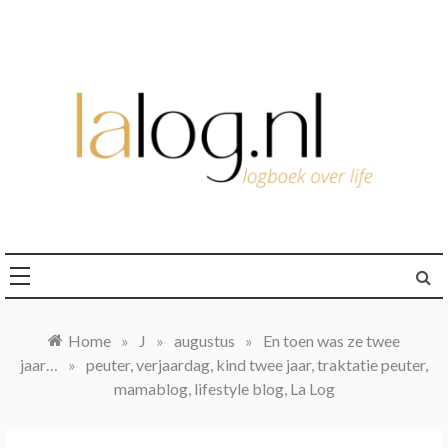
Ga
naar
de
inhoud
logboek over life
lalog.nl
Home
»
J
»
augustus
»
En toen was ze twee
jaar…
»
peuter, verjaardag, kind twee jaar, traktatie peuter,
mamablog, lifestyle blog, La Log