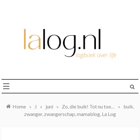
Ga
naar
de
inhoud
logboek over life
lalog.nl
Home
»
J
»
juni
»
Zo, die buik! Tot nu toe…
»
buik,
zwanger, zwangerschap, mamablog, La Log