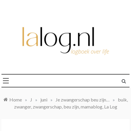
Ga
naar
de
inhoud
logboek over life
lalog.nl
Home
»
J
»
juni
»
Je zwangerschap beu zijn…
»
buik,
zwanger, zwangerschap, beu zijn, mamablog, La Log