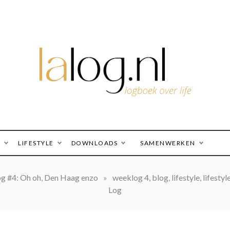
logboek over life
lalog.nl
O
LIFESTYLE
DOWNLOADS
SAMENWERKEN
g #4: Oh oh, Den Haag enzo
»
weeklog 4, blog, lifestyle, lifest
Log