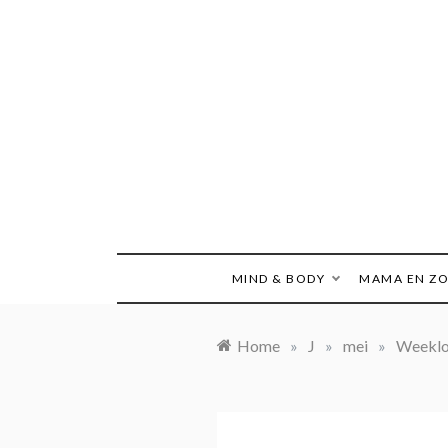
Ga
naar
de
inhoud
MIND & BODY
MAMA EN Z
Home
»
J
»
mei
»
Weeklo