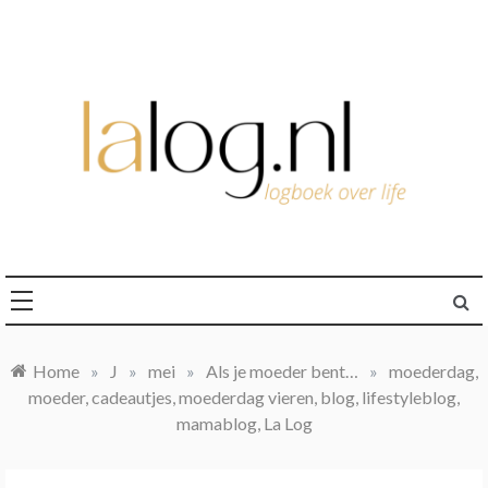
Ga
naar
de
inhoud
logboek over life
lalog.nl
Home
»
J
»
mei
»
Als je moeder bent…
»
moederdag,
moeder, cadeautjes, moederdag vieren, blog, lifestyleblog,
mamablog, La Log