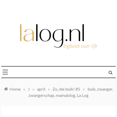
Ga
naar
de
inhoud
logboek over life
lalog.nl
Home
»
J
»
april
»
Zo, die buik! #5
»
buik, zwanger,
zwangerschap, mamablog, La Log