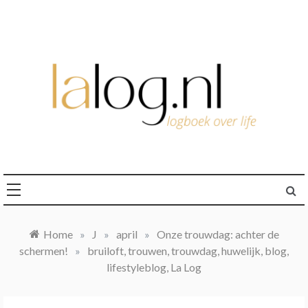
Ga
naar
de
inhoud
logboek over life
lalog.nl
Home
»
J
»
april
»
Onze trouwdag: achter de
schermen!
»
bruiloft, trouwen, trouwdag, huwelijk, blog,
lifestyleblog, La Log