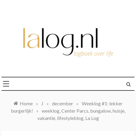
Ga
naar
de
inhoud
logboek over life
lalog.nl
Home
»
J
»
december
»
Weeklog #1: lekker
burgerlijk!
»
weeklog, Center Parcs, bungalow, huisje,
vakantie, lifestyleblog, La Log