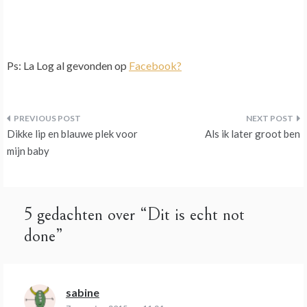
Ps: La Log al gevonden op
Facebook?
Bericht
Dikke lip en blauwe plek voor
Als ik later groot ben
navigatie
mijn baby
5 gedachten over “
Dit is echt not
done
”
sabine
schreef: