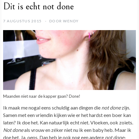
Dit is echt not done
7 AUGUSTUS 2015
DOOR
WENDY
Maanden niet naar de kapper gaan? Done!
Ik maak me nogal eens schuldig aan dingen die
not done
zijn.
Samen met een vriendin kijken wie er het hardst een boer kan
laten? Ik doe het. Kan natuurlijk echt niet. Vloeken, ook zoiets.
Not done
als vrouw en zéker niet nu ik een baby heb. Maar ik
doe het. Ja, oeps. Dan heb je ook nog een andere
not done
-