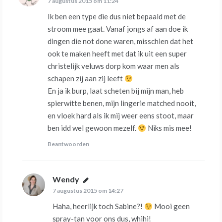
7 augustus 2015 om 11:24
Ik ben een type die dus niet bepaald met de
stroom mee gaat. Vanaf jongs af aan doe ik
dingen die not done waren, misschien dat het
ook te maken heeft met dat ik uit een super
christelijk veluws dorp kom waar men als
schapen zij aan zij leeft
En ja ik burp, laat scheten bij mijn man, heb
spierwitte benen, mijn lingerie matched nooit,
en vloek hard als ik mij weer eens stoot, maar
ben idd wel gewoon mezelf.
Niks mis mee!
Beantwoorden
Wendy
schreef:
7 augustus 2015 om 14:27
Haha, heerlijk toch Sabine?!
Mooi geen
spray-tan voor ons dus, whihi!