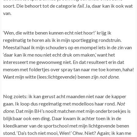
soort. Die behoort tot de categorie
fail
. Ja, daar kan ik ook wat
van.
‘Wen, die witte benen kunnen echt niet hoor!’ krijg ik
regelmatig te horen als ik in mijn sportlegging rondstruin.
Meestal haal ik mijn schouders op en mompel iets in de zin van
‘daar kan ik me nou niet echt druk om maken,’ want het
interesseert me gewoonweg niet. En dat resulteert erin dat
mensen met foldertjes over spray tan naar me toe komen, haha!
Want mijn witte (lees:lichtgevende) benen zijn
not done
.
Nog zoiets: ik kan gerust acht maanden niet naar de kapper
gaan. Ik loop dus regelmatig met modelloos haar rond.
Not
done
. Dat mijn BH’s nooit matchen met mijn onderbroekjes is
blijkbaar ook een ding. Daar kwam ik achter toen ik in de
kleedkamer van de sportschool met mijn lichtgevende benen
stond. ‘Da’s toch niet mooi, Wen!’ Ohw. Niet? Again; ik kan me